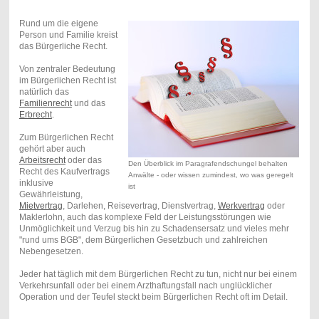
Rund um die eigene
Person und Familie kreist
das Bürgerliche Recht.
Von zentraler Bedeutung
im Bürgerlichen Recht ist
natürlich das
Familienrecht
und das
Erbrecht
.
Zum Bürgerlichen Recht
gehört aber auch
Arbeitsrecht
oder das
Den Überblick im Paragrafendschungel behalten
Recht des Kaufvertrags
Anwälte - oder wissen zumindest, wo was geregelt
inklusive
ist
Gewährleistung,
Mietvertrag
, Darlehen, Reisevertrag, Dienstvertrag,
Werkvertrag
oder
Maklerlohn, auch das komplexe Feld der Leistungsstörungen wie
Unmöglichkeit und Verzug bis hin zu Schadensersatz und vieles mehr
"rund ums BGB", dem Bürgerlichen Gesetzbuch und zahlreichen
Nebengesetzen.
Jeder hat täglich mit dem Bürgerlichen Recht zu tun, nicht nur bei einem
Verkehrsunfall oder bei einem Arzthaftungsfall nach unglücklicher
Operation und der Teufel steckt beim Bürgerlichen Recht oft im Detail.