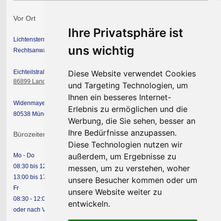
Vor Ort
Ihre Privatsphäre ist
Lichtenstern & Partner mbB
uns wichtig
Rechtsanwälte Steuerberater
Eichteilstraße 19
Diese Website verwendet Cookies
86899 Landsberg am Lech
und Targeting Technologien, um
Ihnen ein besseres Internet-
Widenmayerstraße 49
Erlebnis zu ermöglichen und die
80538 München
Werbung, die Sie sehen, besser an
Ihre Bedürfnisse anzupassen.
Bürozeiten
Diese Technologien nutzen wir
außerdem, um Ergebnisse zu
Mo - Do
08:30 bis 12:00 Uhr
messen, um zu verstehen, woher
13:00 bis 17:00 Uhr
unsere Besucher kommen oder um
Fr
unsere Website weiter zu
08:30 - 12:00 Uhr
entwickeln.
oder nach Vereinbarung