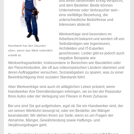
und einen bestimmten Erfolg verspricht,
und dem Besteller. Beide können
Unternehmer oder Verbraucher sein -
eine vielfältige Beziehung, die
unterschiedliche Bedürfnisse und
Interessen abdeckt.
Werkverträge sind besonders im
Arbeitsrecht bekannt und werden oft von
Selbständigen wie Ingenieuren,
Handwerk hat den Daumen
Architekten und IT-Experten
oben, wenn das Werk ordentlich
geschlossen. Leider gibt es jedoch auch
erstellt ist
negative Beispiele wie
Werkvertragsarbeiter, insbesondere in Bereichen wie Baustellen oder
der Fleischindustrie, die oft aus osteuropäischen Ländern stammen und
deren Auftraggeber versuchen, Sozialabgaben zu sparen, was zu einer
Beeinträchtigung ihrer sozialen Standards führt.
Aber Werkverträge sind auch im alltäglichen Leben präsent, wenn
Handwerker ihre Dienstleistungen erbringen, sei es bei der Reparatur
Ihres Autos oder der Verlegung von Fliesen in Ihrem Zuhause.
Bei uns sind Sie gut aufgehoben, egal ob Sie ein Handwerker sind, der
um seinen Werklohn besorgt ist, oder ein Besteller, der Mängel
beanstandet. Wir stehen Ihnen zur Seite, wenn es um Fragen der
Abnahme, Mängel, Gewährleistung sowie Haftungs- und
Verjährungsfragen geht.