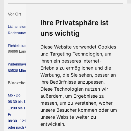
Vor Ort
Ihre Privatsphäre ist
Lichtenstern & Partner mbB
uns wichtig
Rechtsanwälte Steuerberater
Eichteilstraße 19
Diese Website verwendet Cookies
86899 Landsberg am Lech
und Targeting Technologien, um
Ihnen ein besseres Internet-
Widenmayerstraße 49
Erlebnis zu ermöglichen und die
80538 München
Werbung, die Sie sehen, besser an
Ihre Bedürfnisse anzupassen.
Bürozeiten
Diese Technologien nutzen wir
außerdem, um Ergebnisse zu
Mo - Do
08:30 bis 12:00 Uhr
messen, um zu verstehen, woher
13:00 bis 17:00 Uhr
unsere Besucher kommen oder um
Fr
unsere Website weiter zu
08:30 - 12:00 Uhr
entwickeln.
oder nach Vereinbarung