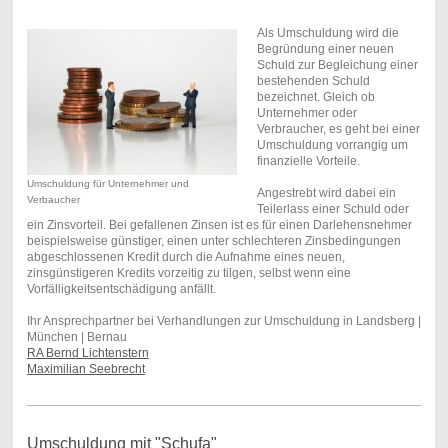
Als Umschuldung wird die
Begründung einer neuen
Schuld zur Begleichung einer
bestehenden Schuld
bezeichnet. Gleich ob
Unternehmer oder
Verbraucher, es geht bei einer
Umschuldung vorrangig um
finanzielle Vorteile.
Umschuldung für Unternehmer und
Angestrebt wird dabei ein
Verbaucher
Teilerlass einer Schuld oder
ein Zinsvorteil. Bei gefallenen Zinsen ist es für einen Darlehensnehmer
beispielsweise günstiger, einen unter schlechteren Zinsbedingungen
abgeschlossenen Kredit durch die Aufnahme eines neuen,
zinsgünstigeren Kredits vorzeitig zu tilgen, selbst wenn eine
Vorfälligkeitsentschädigung anfällt.
Ihr Ansprechpartner bei Verhandlungen zur Umschuldung in Landsberg |
München | Bernau
RA Bernd Lichtenstern
Maximilian Seebrecht
Umschuldung mit "Schufa"